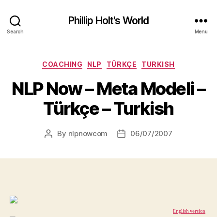
Phillip Holt's World
Search
Menu
Categories
COACHING
NLP
TÜRKÇE
TURKISH
NLP Now – Meta Modeli –
Türkçe – Turkish
By
nlpnowcom
06/07/2007
Post
Post
author
date
English version