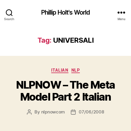
Phillip Holt's World
Search
Menu
Tag:
UNIVERSALI
Categories
ITALIAN
NLP
NLPNOW – The Meta
Model Part 2 Italian
By
nlpnowcom
07/06/2008
Post
Post
author
date