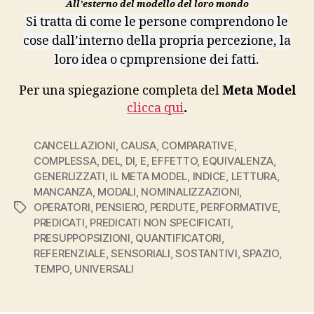
All’esterno del modello del loro mondo
Si tratta di come le persone comprendono le
cose dall’interno della propria percezione, la
loro idea o cpmprensione dei fatti.
Per una spiegazione completa del
Meta Model
clicca qui
.
CANCELLAZIONI
,
CAUSA
,
COMPARATIVE
,
COMPLESSA
,
DEL
,
DI
,
E
,
EFFETTO
,
EQUIVALENZA
,
GENERLIZZATI
,
IL META MODEL
,
INDICE
,
LETTURA
,
MANCANZA
,
MODALI
,
NOMINALIZZAZIONI
,
OPERATORI
,
PENSIERO
,
PERDUTE
,
PERFORMATIVE
,
Tags
PREDICATI
,
PREDICATI NON SPECIFICATI
,
PRESUPPOPSIZIONI
,
QUANTIFICATORI
,
REFERENZIALE
,
SENSORIALI
,
SOSTANTIVI
,
SPAZIO
,
TEMPO
,
UNIVERSALI